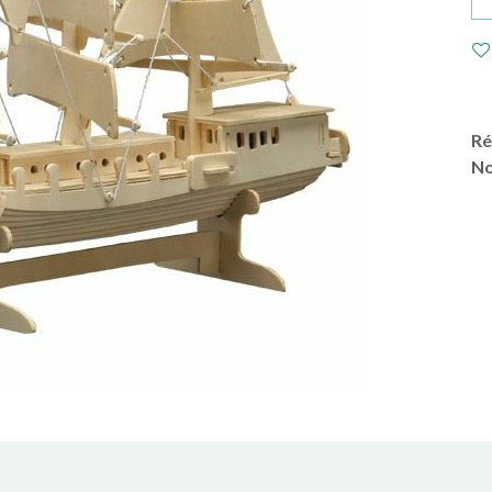
Ré
No