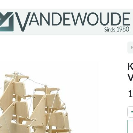
K
V
1