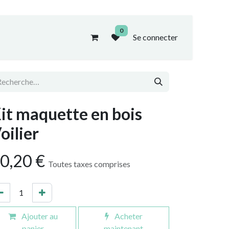
0
Se connecter
it maquette en bois
oilier
0,20
€
Toutes taxes comprises
Ajouter au
Acheter
panier
maintenant