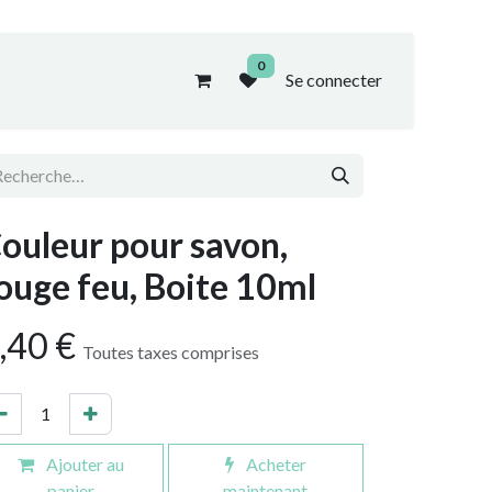
0
Se connecter
ouleur pour savon,
ouge feu, Boite 10ml
,40
€
Toutes taxes comprises
Ajouter au
Acheter
panier
maintenant