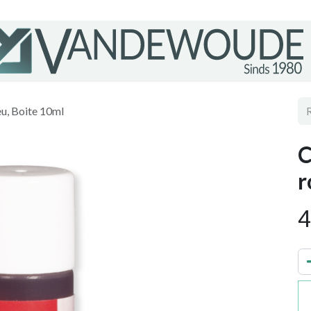
eu, Boite 10ml
C
r
4