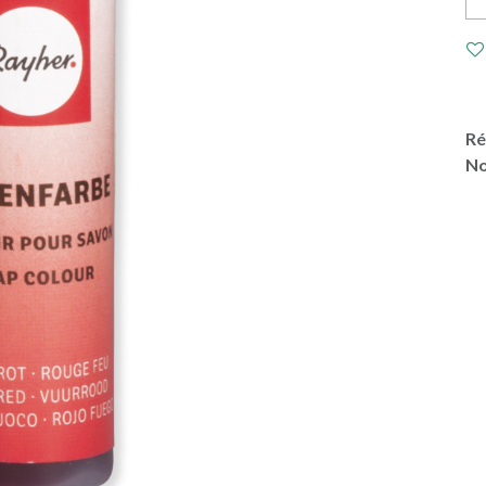
Ré
No