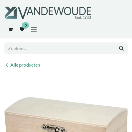
Overslaan naar inhoud
0
Alle producten