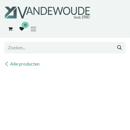
Overslaan naar inhoud
0
Alle producten