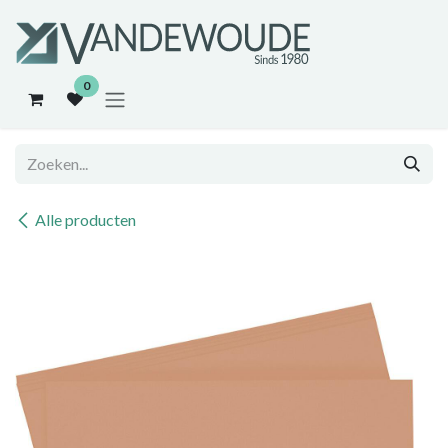
Overslaan naar inhoud
0
Alle producten