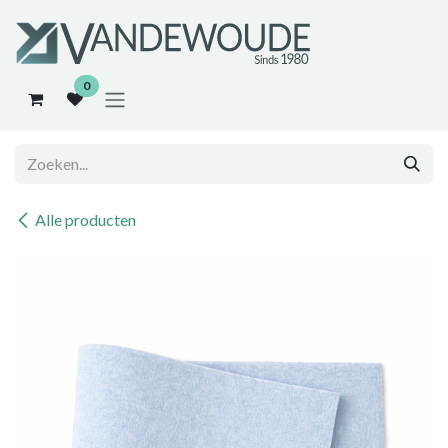
Overslaan naar inhoud
0
Alle producten