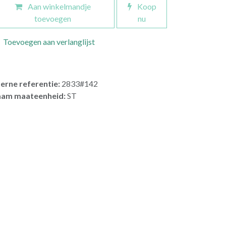
Aan winkelmandje
Koop
toevoegen
nu
Toevoegen aan verlanglijst
terne referentie:
2833#142
am maateenheid:
ST