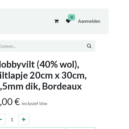
0
Aanmelden
obbyvilt (40% wol),
iltlapje 20cm x 30cm,
,5mm dik, Bordeaux
,00
€
Inclusief btw