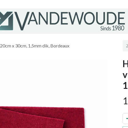
e 20cm x 30cm, 1,5mm dik, Bordeaux
H
v
1
1