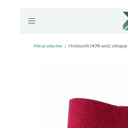
Overslaan naar inhoud
Alle producten
Hobbyvilt (40% wol), viltlapj