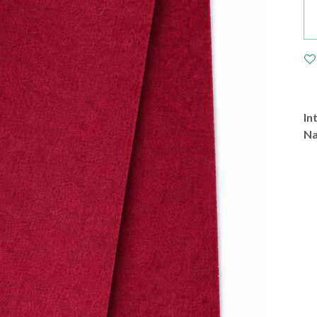
In
Na