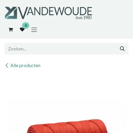
Overslaan naar inhoud
0
Alle producten