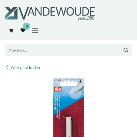
Overslaan naar inhoud
0
Alle producten