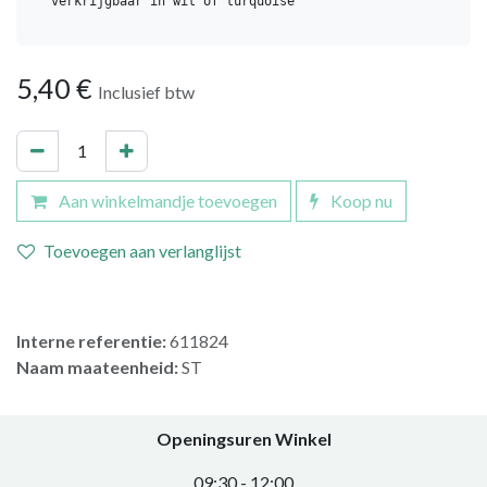
verkrijgbaar in wit of turquoise
5,40
€
Inclusief btw
Aan winkelmandje toevoegen
Koop nu
Toevoegen aan verlanglijst
Interne referentie:
611824
Naam maateenheid:
ST
Openingsuren Winkel
0​9:30 - 12:00