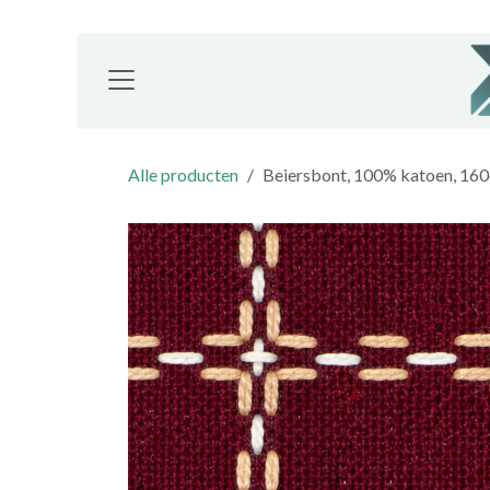
Overslaan naar inhoud
Alle producten
Beiersbont, 100% katoen, 160