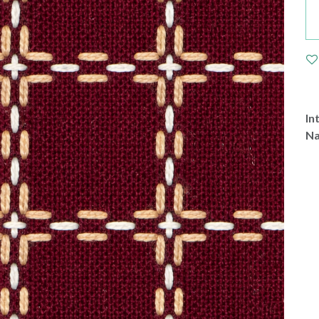
In
Na