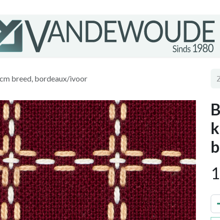
cm breed, bordeaux/ivoor
B
k
b
1