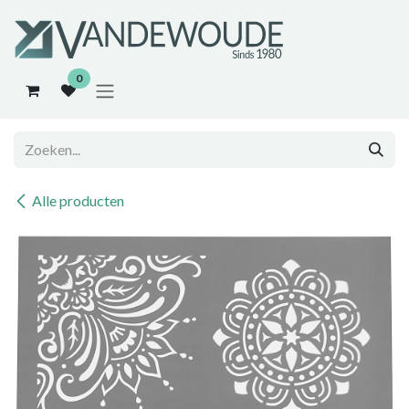
Overslaan naar inhoud
0
Alle producten