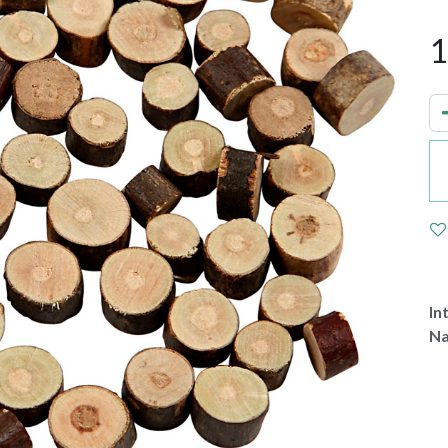
1
In
Na