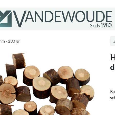
mm - 230 gr
H
d
Ru
sc