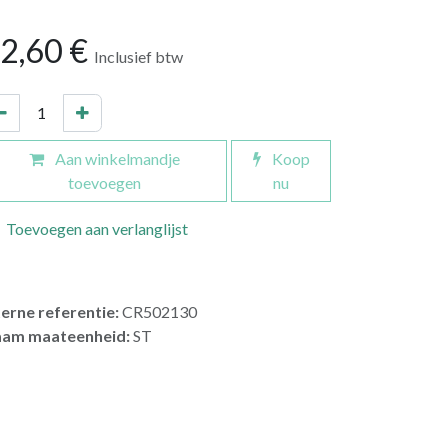
2,60
€
Inclusief btw
Aan winkelmandje
Koop
toevoegen
nu
Toevoegen aan verlanglijst
terne referentie:
CR502130
am maateenheid:
ST