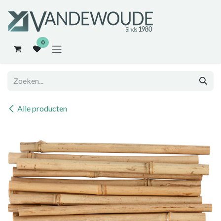
Overslaan naar inhoud
0
Alle producten