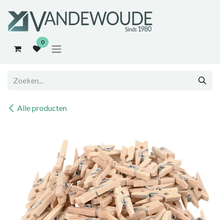
Overslaan naar inhoud
0
Alle producten