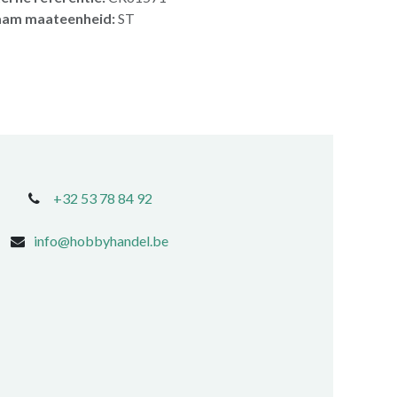
am maateenheid:
ST
+32 53 78 84 92
info@hobbyhandel.be