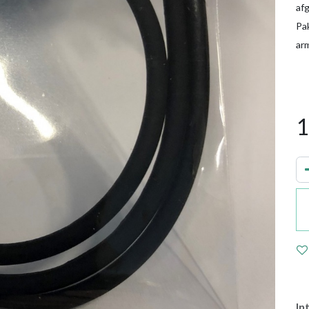
af
Pa
ar
1
In