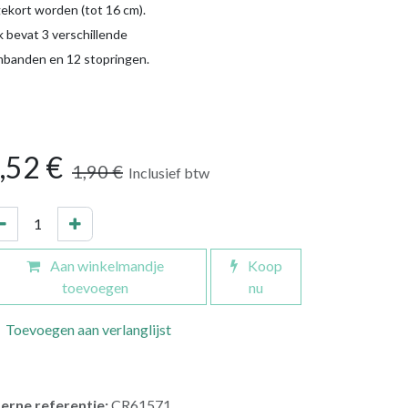
gekort worden (tot 16 cm).
k bevat 3 verschillende
mbanden en 12 stopringen.
,52
€
1,90
€
Inclusief btw
Aan winkelmandje
Koop
toevoegen
nu
Toevoegen aan verlanglijst
terne referentie:
CR61571