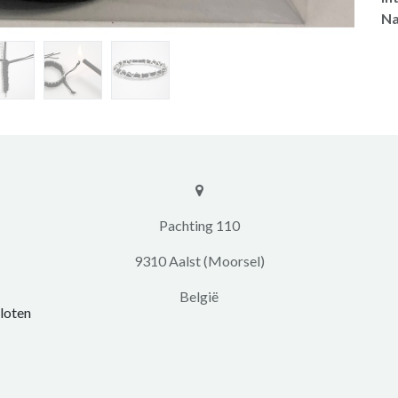
Na
​​Pachting 110
9310 Aalst (Moorsel)
​België
loten