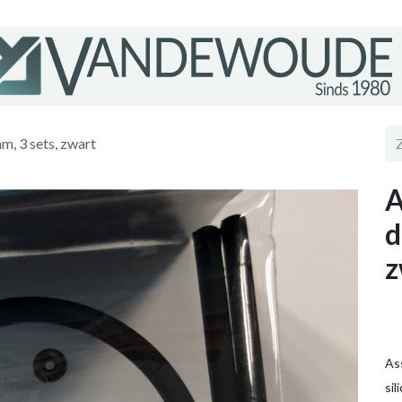
m, 3 sets, zwart
A
d
z
As
si