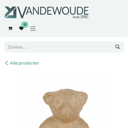
Overslaan naar inhoud
0
Alle producten