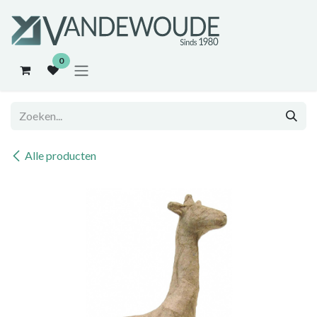
Overslaan naar inhoud
0
Alle producten