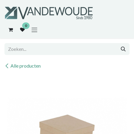
Overslaan naar inhoud
0
Alle producten