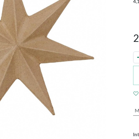
4,
2
M
In