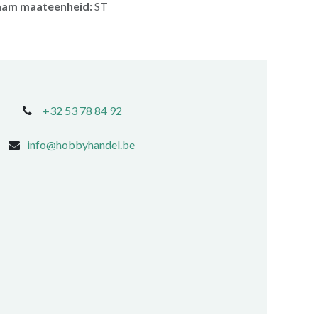
am maateenheid:
ST
+32 53 78 84 92
info@hobbyhandel.be