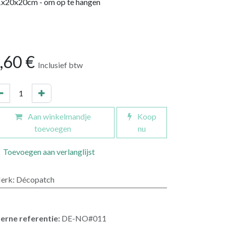
1x20x20cm - om op te hangen
,60
€
Inclusief btw
Aan winkelmandje
Koop
toevoegen
nu
Toevoegen aan verlanglijst
erk
:
Décopatch
terne referentie:
DE-NO#011