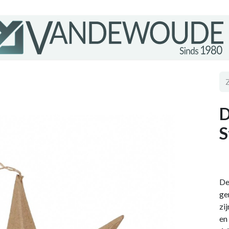
D
S
De
ge
zi
en