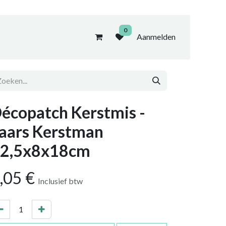
0
Aanmelden
écopatch Kerstmis -
aars Kerstman
2,5x8x18cm
,05
€
Inclusief btw