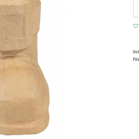
In
Na