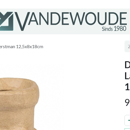
Kerstman 12,5x8x18cm
D
L
1
9