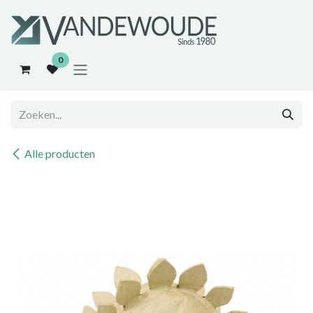
Overslaan naar inhoud
0
Alle producten