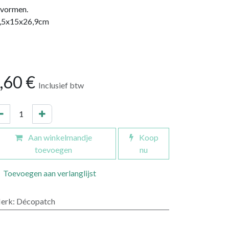
 vormen.
,5x15x26,9cm
,60
€
Inclusief btw
Aan winkelmandje
Koop
toevoegen
nu
Toevoegen aan verlanglijst
erk
:
Décopatch