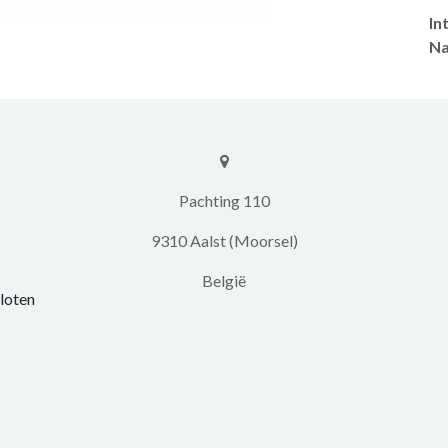
In
Na
​​Pachting 110
9310 Aalst (Moorsel)
​België
loten