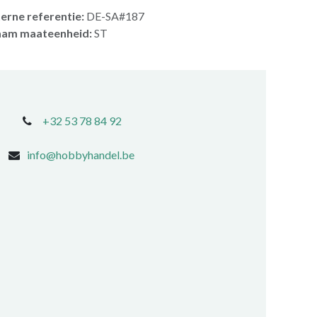
terne referentie:
DE-SA#187
am maateenheid:
ST
+32 53 78 84 92
info@hobbyhandel.be