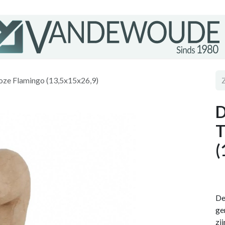
oze Flamingo (13,5x15x26,9)
D
T
(
De
ge
zi