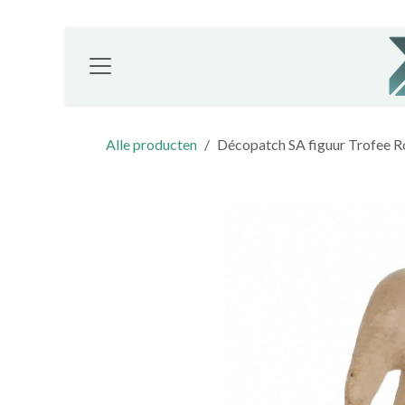
Overslaan naar inhoud
Alle producten
Décopatch SA figuur Trofee R