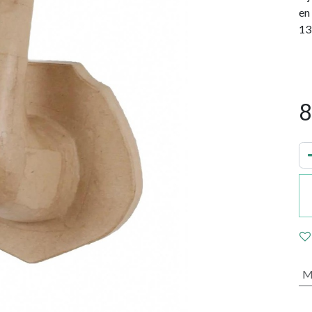
en
13
8
M