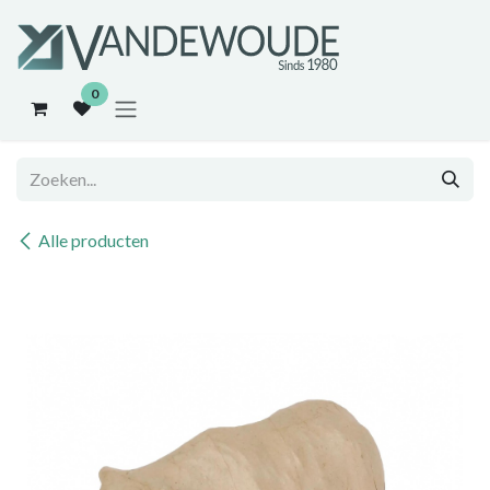
Overslaan naar inhoud
0
Alle producten