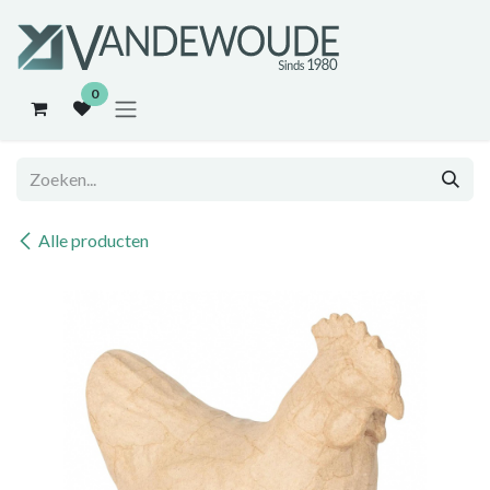
Overslaan naar inhoud
0
Alle producten