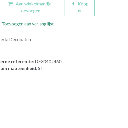
Aan winkelmandje
Koop
toevoegen
nu
Toevoegen aan verlanglijst
erk
:
Décopatch
terne referentie:
DE3040#460
am maateenheid:
ST