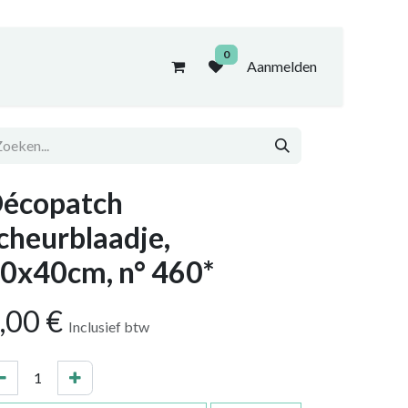
0
Aanmelden
écopatch
cheurblaadje,
0x40cm, n° 460*
,00
€
Inclusief btw