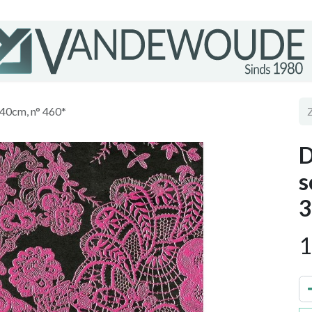
40cm, n° 460*
D
s
3
1