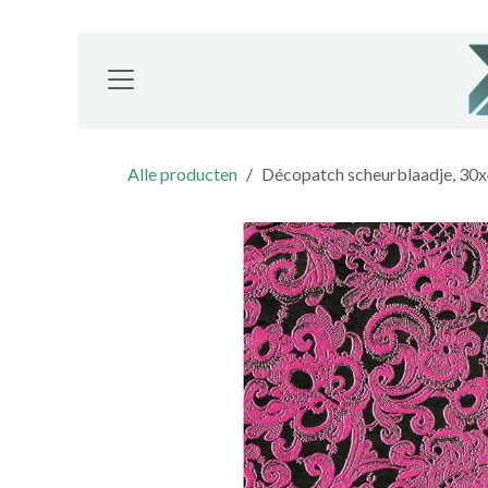
Overslaan naar inhoud
Alle producten
Décopatch scheurblaadje, 30x