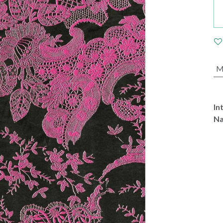
M
In
Na