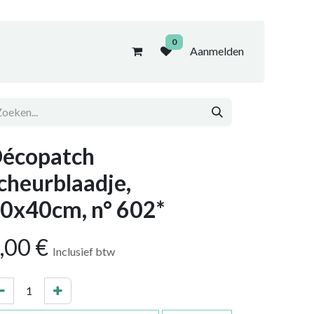
0
Aanmelden
écopatch
cheurblaadje,
0x40cm, n° 602*
,00
€
Inclusief btw