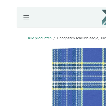
Overslaan naar inhoud
Alle producten
Décopatch scheurblaadje, 30x