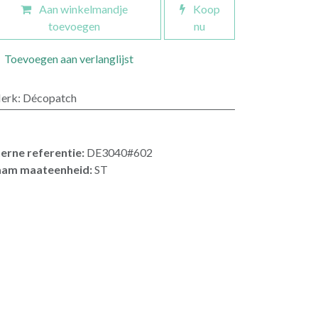
Aan winkelmandje
Koop
toevoegen
nu
Toevoegen aan verlanglijst
erk
:
Décopatch
terne referentie:
DE3040#602
am maateenheid:
ST