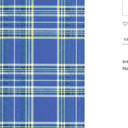
M
In
Na