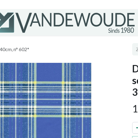
40cm, n° 602*
D
s
3
1