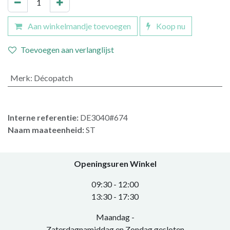
Aan winkelmandje toevoegen
Koop nu
Toevoegen aan verlanglijst
Merk
:
Décopatch
Interne referentie:
DE3040#674
Naam maateenheid:
ST
Openingsuren Winkel
0​9:30 - 12:00
​13:30 - 17:30​
Maandag -
Zaterdagnamiddag en Zondag gesloten