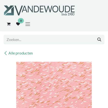
Overslaan naar inhoud
0
Alle producten