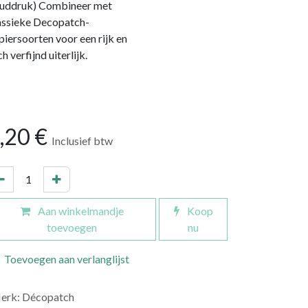
uddruk) Combineer met
assieke Decopatch-
piersoorten voor een rijk en
h verfijnd uiterlijk.
,20
€
Inclusief btw
Aan winkelmandje
Koop
toevoegen
nu
Toevoegen aan verlanglijst
erk
:
Décopatch