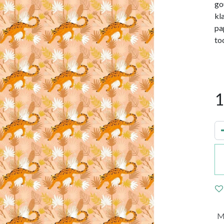
go
kl
pa
toc
1
M