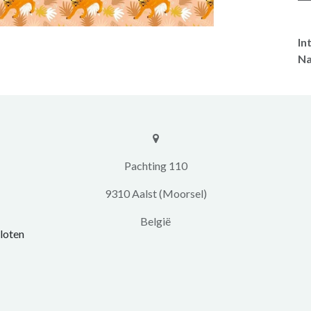
In
Na
​​Pachting 110
9310 Aalst (Moorsel)
​België
loten