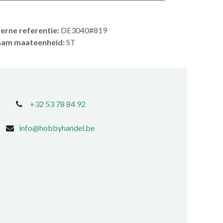
terne referentie:
DE3040#819
am maateenheid:
ST
+32 53 78 84 92
info@hobbyhandel.be