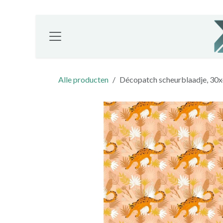
Overslaan naar inhoud
Alle producten
Décopatch scheurblaadje, 30x