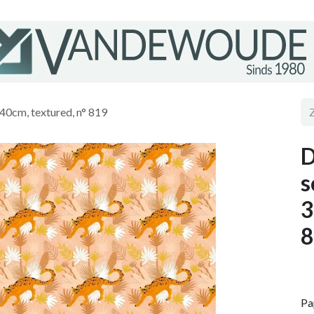
40cm, textured, n° 819
D
s
3
8
Pa