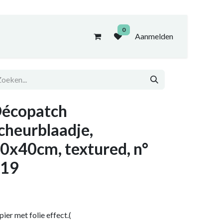
0
Aanmelden
écopatch
cheurblaadje,
0x40cm, textured, n°
19
pier met folie effect.(