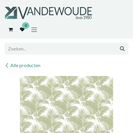
Overslaan naar inhoud
0
Alle producten