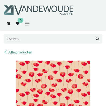
Overslaan naar inhoud
0
Alle producten