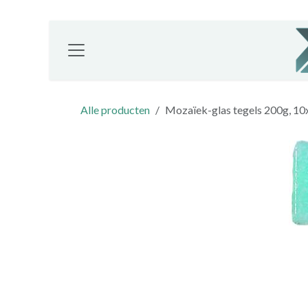
Overslaan naar inhoud
Alle producten
Mozaïek-glas tegels 200g, 1