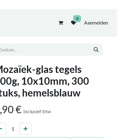
0
Aanmelden
ozaïek-glas tegels
00g, 10x10mm, 300
tuks, hemelsblauw
,90
€
Inclusief btw