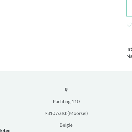
In
Na
​​Pachting 110
9310 Aalst (Moorsel)
​België
loten