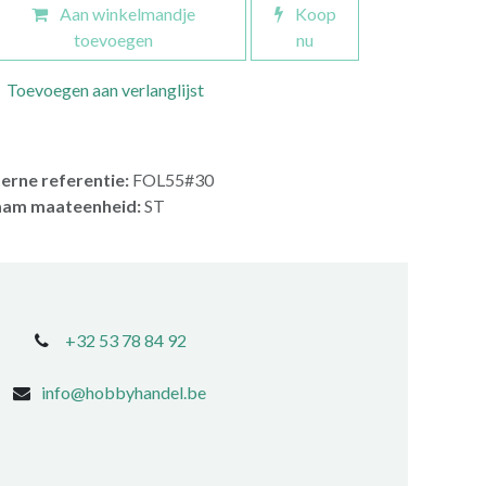
Aan winkelmandje
Koop
toevoegen
nu
Toevoegen aan verlanglijst
terne referentie:
FOL55#30
am maateenheid:
ST
+32 53 78 84 92
info@hobbyhandel.be