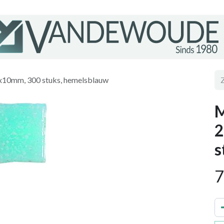
0x10mm, 300 stuks, hemelsblauw
M
2
s
7