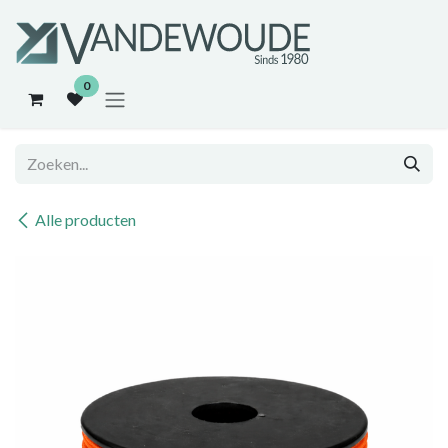
Overslaan naar inhoud
0
Alle producten