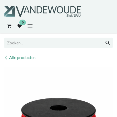
Overslaan naar inhoud
0
Alle producten