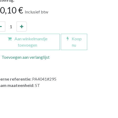
0,10
€
Inclusief btw
Aan winkelmandje
Koop
toevoegen
nu
Toevoegen aan verlanglijst
terne referentie:
PA4041#295
am maateenheid:
ST