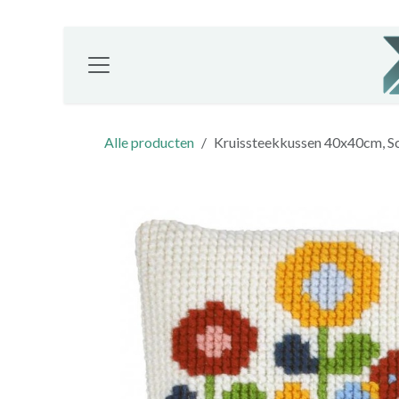
Overslaan naar inhoud
Alle producten
Kruissteekkussen 40x40cm, Scan