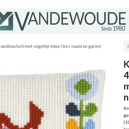
dinavisch met vogeltje kleur (incl. naald en garen)
K
4
m
n
Kr
ge
(1
ku