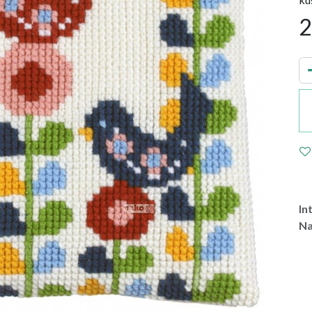
2
In
Na