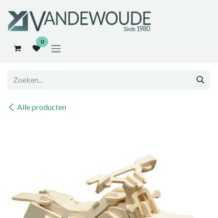
Overslaan naar inhoud
0
Alle producten