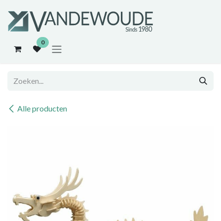
Overslaan naar inhoud
0
Alle producten