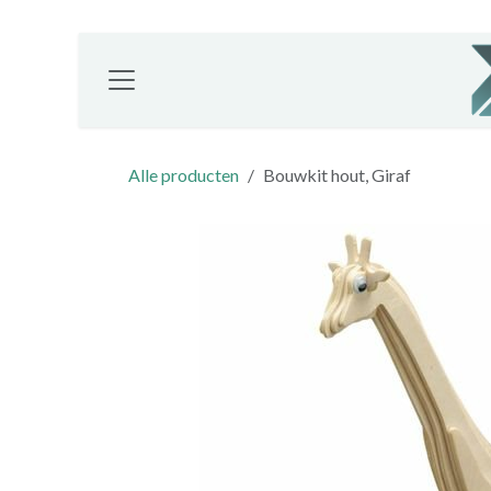
Overslaan naar inhoud
Alle producten
Bouwkit hout, Giraf