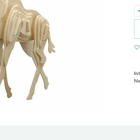
In
Na