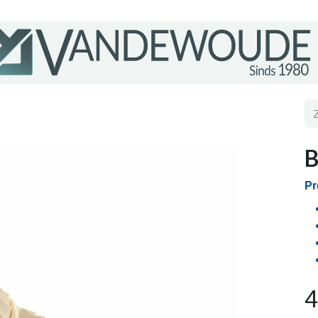
B
Pr
4