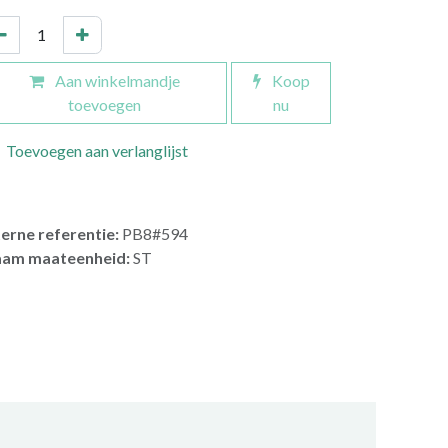
Aan winkelmandje
Koop
toevoegen
nu
Toevoegen aan verlanglijst
terne referentie:
PB8#594
am maateenheid:
ST