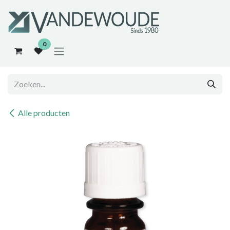
Overslaan naar inhoud
0
Alle producten