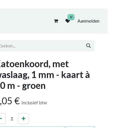
0
Aanmelden
atoenkoord, met
aslaag, 1 mm - kaart à
0 m - groen
,05
€
Inclusief btw