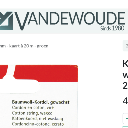
m - kaart à 20 m - groen
K
w
2
4