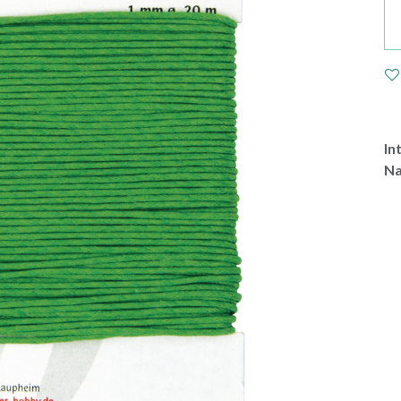
In
Na