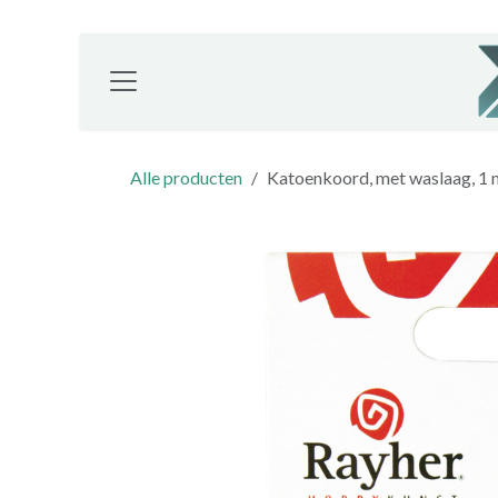
Overslaan naar inhoud
Alle producten
Katoenkoord, met waslaag, 1 m