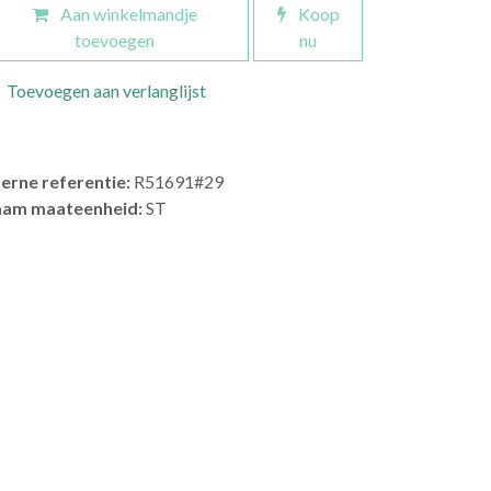
Aan winkelmandje
Koop
toevoegen
nu
Toevoegen aan verlanglijst
terne referentie:
R51691#29
am maateenheid:
ST