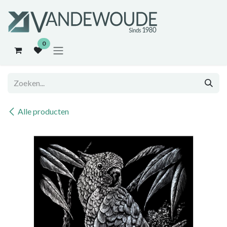
Overslaan naar inhoud
0
Alle producten